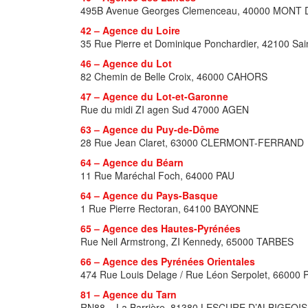
495B Avenue Georges Clemenceau, 40000 MONT
42 – Agence du Loire
35 Rue Pierre et Dominique Ponchardier, 42100 Sai
46 – Agence du Lot
82 Chemin de Belle Croix, 46000 CAHORS
47 – Agence du Lot-et-Garonne
Rue du midi ZI agen Sud 47000 AGEN
63 – Agence du Puy-de-Dôme
28 Rue Jean Claret, 63000 CLERMONT-FERRAND
64 – Agence du Béarn
11 Rue Maréchal Foch, 64000 PAU
64 – Agence
du Pays-Basque
1 Rue Pierre Rectoran, 64100 BAYONNE
65 – Agence des Hautes-Pyrénées
Rue Neil Armstrong, ZI Kennedy, 65000 TARBES
66 – Agence des Pyrénées Orientales
474 Rue Louis Delage / Rue Léon Serpolet, 6600
81 – Agence du Tarn
RN88 – La Barrière, 81380 LESCURE D’ALBIGEOIS