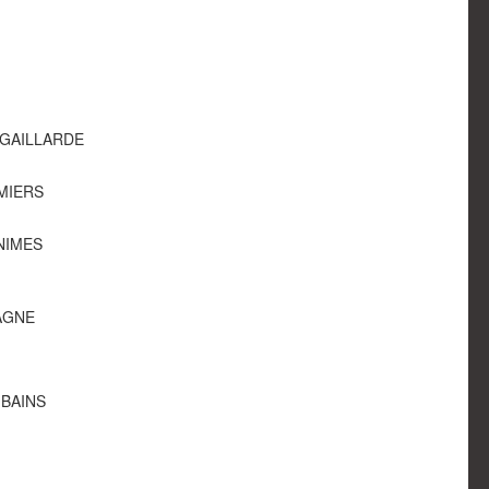
A-GAILLARDE
AMIERS
 NIMES
 AGNE
-BAINS