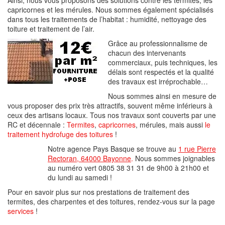
Ainsi, nous vous proposons des solutions contre les termites, les
capricornes et les mérules. Nous sommes également spécialisés
dans tous les traitements de l’habitat : humidité, nettoyage des
toiture et traitement de l’air.
Grâce au professionnalisme de
chacun des intervenants
commerciaux, puis techniques, les
délais sont respectés et la qualité
des travaux est irréprochable…
Nous sommes ainsi en mesure de
vous proposer des prix très attractifs, souvent même inférieurs à
ceux des artisans locaux. Tous nos travaux sont couverts par une
RC et décennale :
Termites
,
capricornes
, mérules, mais aussi
le
traitement hydrofuge des toitures
!
Notre agence Pays Basque se trouve au
1 rue Pierre
Rectoran, 64000 Bayonne
.
Nous sommes joignables
au numéro vert 0805 38 31 31 de 9h00 à 21h00 et
du lundi au samedi !
Pour en savoir plus sur nos prestations de traitement des
termites, des charpentes et des toitures, rendez-vous sur la page
services
!