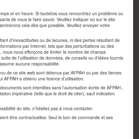
emps et en heure. Si toutefois vous rencontriez un problème ou
ts de nous le faire savoir. Veuillez indiquer où sur le site
xaminerons cela dès que possible. Veuillez envoyer votre
nt d’inexactitudes ou de lacunes, ni des pertes résultant de
nformations par Internet, tels que des perturbations ou des
Web, nous nous efforçons de limiter le nombre de champs
suite de l’utilisation de données, de conseils ou d’idées fournis
assume aucune responsabilité.
ontenu de ce site web sont détenus par AFPAH ou par des tierces
i AFPAH a obtenu une licence d’utilisation.
es documents sont interdites sans l’autorisation écrite de AFPAH ,
tion impérative (telle que le droit de citer), sauf indication
ibilité du site, n’hésitez pas à nous contacter.
aient être contractuelles. Seul le bon de commande et ses