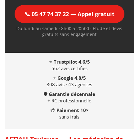
📞 05 47 74 37 22 — Appel gratuit
Du lundi au samedi · 8h00 à 20h00 · Étude et devis
gratuits sans engagement
⭐
Trustpilot 4,6/5
562 avis certifiés
⭐
Google 4,8/5
308 avis · 43 agences
🛡️
Garantie décennale
+ RC professionnelle
💳
Paiement 10×
sans frais