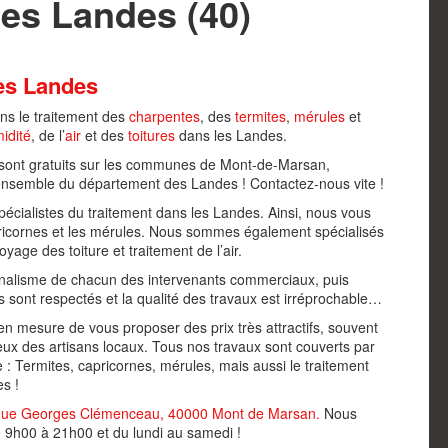
 les Landes (40)
les Landes
ns le traitement des
charpentes
, des
termites
,
mérules
et
idité
, de l’
air
et des
toitures
dans les Landes.
 sont gratuits sur les communes de Mont-de-Marsan,
’ensemble du département des Landes ! Contactez-nous vite !
cialistes du traitement dans les Landes. Ainsi, nous vous
apricornes et les mérules. Nous sommes également spécialisés
oyage des toiture et traitement de l’air.
nalisme de chacun des intervenants commerciaux, puis
is sont respectés et la qualité des travaux est irréprochable…
 mesure de vous proposer des prix très attractifs, souvent
ux des artisans locaux. Tous nos travaux sont couverts par
: Termites, capricornes, mérules, mais aussi le traitement
es !
nue Georges Clémenceau, 40000 Mont de Marsan.
Nous
9h00 à 21h00 et du lundi au samedi !