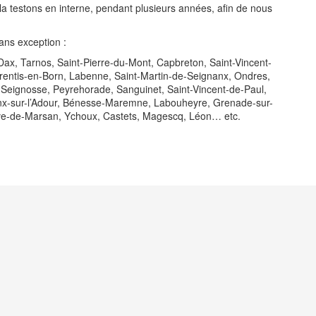
la testons en interne, pendant plusieurs années, afin de nous
ans exception :
Dax, Tarnos, Saint-Pierre-du-Mont, Capbreton, Saint-Vincent-
arentis-en-Born, Labenne, Saint-Martin-de-Seignanx, Ondres,
Seignosse, Peyrehorade, Sanguinet, Saint-Vincent-de-Paul,
onx-sur-l’Adour, Bénesse-Maremne, Labouheyre, Grenade-sur-
uve-de-Marsan, Ychoux, Castets, Magescq, Léon… etc.