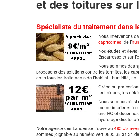
et des toitures sur
Spécialiste du traitement dans 
Nous intervenons da
capricornes
, de l’
hum
Nos études et devis
Biscarrosse et sur l
Nous sommes des spé
proposons des solutions contre les termites, les c
dans tous les traitements de l’habitat : humidité, nett
Grâce au profession
techniques, les déla
Nous sommes ainsi en
même inférieurs à ce
une RC et décennale 
hydrofuge des toitur
Notre agence des Landes se trouve au
495 bis ave
sommes joignable au numéro vert 0805 38 31 31 de 