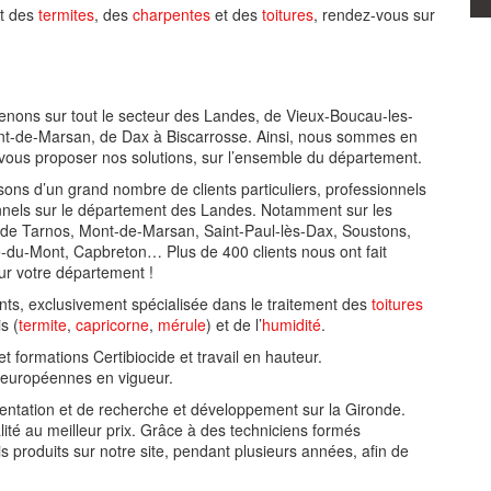
nt des
termites
, des
charpentes
et des
toitures
, rendez-vous sur
enons sur tout le secteur des Landes, de Vieux-Boucau-les-
nt-de-Marsan, de Dax à Biscarrosse. Ainsi, nous sommes en
ous proposer nos solutions, sur l’ensemble du département.
ons d’un grand nombre de clients particuliers, professionnels
ionnels sur le département des Landes. Notamment sur les
e Tarnos, Mont-de-Marsan, Saint-Paul-lès-Dax, Soustons,
e-du-Mont, Capbreton… Plus de 400 clients nous ont fait
ur votre département !
ts, exclusivement spécialisée dans le traitement des
toitures
s (
termite
,
capricorne
,
mérule
) et de l’
humidité
.
et formations Certibiocide et travail en hauteur.
 européennes en vigueur.
entation et de recherche et développement sur la Gironde.
ité au meilleur prix. Grâce à des techniciens formés
s produits sur notre site, pendant plusieurs années, afin de