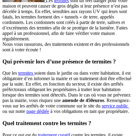
Les
termites
sont un réel danger pour votre
maison et peuvent causer de gros dégâts si leur présence n’est pas
décelée à temps. En effet, sensibles aux rayons UV qui leurs sont
fatals, les termites forment des « tunnels » de terre, appelés
cordonnets. Les cordonnets sont créés à partir de terre, salives et
d’excréments des termites afin de se protéger de la lumière. Faites
appel à un professionnel, afin de faire vérifier votre maison
régulièrement.
Nous vous rassurons, des traitements existent et des professionnels
sont à votre écoute !
Qui prévenir lors d’une présence de termites ?
Que les
termites
soient dans le jardin ou dans votre habitation, il est
obligatoire d’en informer la mairie et un traitement doit être effectué
par la suite. En effet, en fonction du secteur, il existe des arrêtés
préfectoraux obligeant les propriétaires à traiter leur habitation
lorsque des termites sont détectés. Dans le cas où vous ne prévenez
pas la mairie, vous risquez une
amende de 450euros
. Renseignez-
vous sur les arrêtés de votre commune sur le site du
service public
ou sur notre
page dédiée
à vos obligations en tant que propriétaire.
Quel traitement contre les termites ?
Pour ce qui est du
traitement curatif
contre les termites, il existe