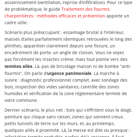
assainissement (ventilation, reprise d’infiltration). Pour ce type
de problématique, le guide
Traitement des fourmis
charpentières : méthodes efficaces et prévention
apporte un
cadre utile.
Scénario plus préoccupant : essaimage brutal à l’intérieur,
masses d’ailes parfaitement identiques retrouvées le long des
plinthes, apparition clairement depuis une fissure, un
encadrement de porte, un angle de cloison. Vous ne voyez
pas forcément les insectes crème, mais tout pointe vers des
termites ailés
. Là, pas de bricolage maison ni de bombe “anti-
urgence patrimoniale
fourmis”. On parle d’
. La marche à
suivre : diagnostic professionnel complet, avec sondage des
bois, inspection des vides sanitaires, contrôle des zones
humides et vérification de la zone réglementaire termite de
votre commune.
Dernier scénario, le plus net : bois qui s’effritent sous le doigt,
peinture qui cloque sans raison, zones qui sonnent creux,
petits tunnels de terre sur les murs, et, au printemps,
quelques ailés à proximité. Là, la messe est dite ou presque :
infestation termite probable, parfois déjà ancienne. Il faut