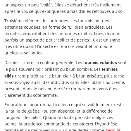
un aspect un peu “voilé”. Elles se détachent très facilement
après le vol, ce qui explique les amas d’ailes retrouvés au sol.
Troisième élément, les antennes. Les fourmis ont des
antennes coudées, en forme de “L”, bien articulées. Les
termites, eux, exhibent des antennes droites, fines, donnant
parfois un aspect de petit “collier de perles”. C’est un signe
très utile quand l’insecte est encore vivant et immobile
quelques secondes.
fourmis volantes
Dernier critère, la couleur générale. Les
sont
termites
le plus souvent noir brillant ou brun sombre. Les
ailés
tirent plutôt sur le brun clair à brun grisâtre, plus terne.
Si vous voyez aussi des individus sans ailes, blancs ou crème,
présents dans le bois ou derrière un parement, vous êtes
clairement du côté termite.
En pratique, pour un particulier, ce qui se voit le mieux reste
la “taille de guêpe” (ou son absence) et la différence de
longueur des ailes. Quand le doute persiste malgré ces
points, la prudence commande de considérer l’hypothèse
termite et de s’appuyer sur un guide dédié comme
Termite