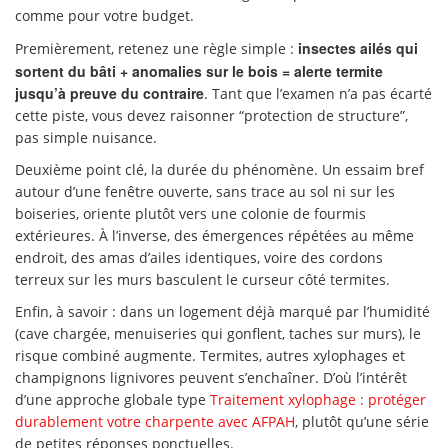
comme pour votre budget.
insectes ailés qui
Premièrement, retenez une règle simple :
sortent du bâti + anomalies sur le bois = alerte termite
jusqu’à preuve du contraire
. Tant que l’examen n’a pas écarté
cette piste, vous devez raisonner “protection de structure”,
pas simple nuisance.
Deuxième point clé, la durée du phénomène. Un essaim bref
autour d’une fenêtre ouverte, sans trace au sol ni sur les
boiseries, oriente plutôt vers une colonie de fourmis
extérieures. À l’inverse, des émergences répétées au même
endroit, des amas d’ailes identiques, voire des cordons
terreux sur les murs basculent le curseur côté termites.
Enfin, à savoir : dans un logement déjà marqué par l’humidité
(cave chargée, menuiseries qui gonflent, taches sur murs), le
risque combiné augmente. Termites, autres xylophages et
champignons lignivores peuvent s’enchaîner. D’où l’intérêt
d’une approche globale type
Traitement xylophage : protéger
durablement votre charpente avec AFPAH
, plutôt qu’une série
de petites réponses ponctuelles.