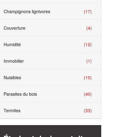
(17)
Champignons lignivores
(4)
Couverture
(12)
Humidité
(1)
Immobilier
(10)
Nuisibles
(40)
Parasites du bois
(33)
Termites