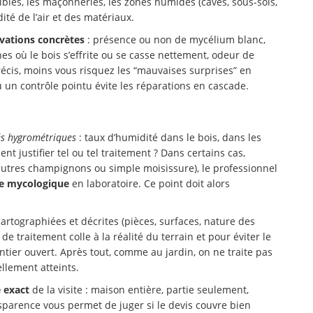
bles, les maçonneries, les zones humides (caves, sous-sols,
ité de l’air et des matériaux.
vations concrètes
: présence ou non de mycélium blanc,
es où le bois s’effrite ou se casse nettement, odeur de
récis, moins vous risquez les “mauvaises surprises” en
un contrôle pointu évite les réparations en cascade.
és hygrométriques
: taux d’humidité dans le bois, dans les
nt justifier tel ou tel traitement ? Dans certains cas,
(autres champignons ou simple moisissure), le professionnel
se mycologique
en laboratoire. Ce point doit alors
cartographiées et décrites (pièces, surfaces, nature des
s de traitement colle à la réalité du terrain et pour éviter le
ntier ouvert. Après tout, comme au jardin, on ne traite pas
ellement atteints.
 exact
de la visite : maison entière, partie seulement,
nsparence vous permet de juger si le devis couvre bien