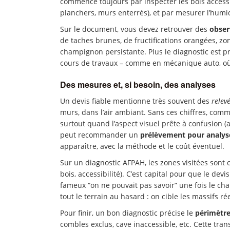
commence toujours par inspecter les bois accessi
planchers, murs enterrés), et par mesurer l’humid
Sur le document, vous devez retrouver des
obser
de taches brunes, de fructifications orangées, zon
champignon persistante. Plus le diagnostic est p
cours de travaux – comme en mécanique auto, où 
Des mesures et, si besoin, des analyses
Un devis fiable mentionne très souvent des
relev
murs, dans l’air ambiant. Sans ces chiffres, comme
surtout quand l’aspect visuel prête à confusion 
peut recommander un
prélèvement pour analy
apparaître, avec la méthode et le coût éventuel.
Sur un diagnostic AFPAH, les zones visitées sont 
bois, accessibilité). C’est capital pour que le devi
fameux “on ne pouvait pas savoir” une fois le cha
tout le terrain au hasard : on cible les massifs ré
Pour finir, un bon diagnostic précise le
périmètre
combles exclus, cave inaccessible, etc. Cette tra