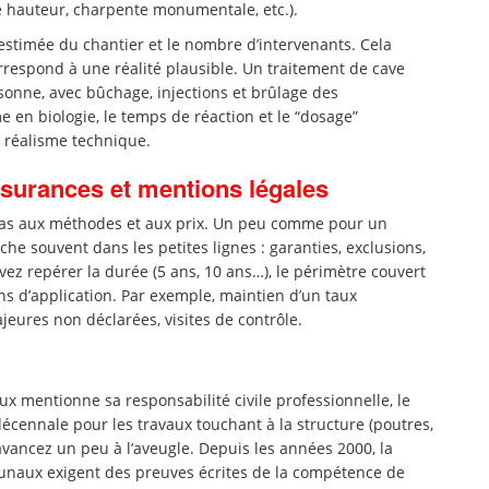
e hauteur, charpente monumentale, etc.).
estimée du chantier et le nombre d’intervenants. Cela
rrespond à une réalité plausible. Un traitement de cave
onne, avec bûchage, injections et brûlage des
en biologie, le temps de réaction et le “dosage”
ce réalisme technique.
assurances et mentions légales
pas aux méthodes et aux prix. Un peu comme pour un
iche souvent dans les petites lignes : garanties, exclusions,
evez repérer la durée (5 ans, 10 ans…), le périmètre couvert
ons d’application. Par exemple, maintien d’un taux
jeures non déclarées, visites de contrôle.
ux mentionne sa responsabilité civile professionnelle, le
décennale pour les travaux touchant à la structure (poutres,
avancez un peu à l’aveugle. Depuis les années 2000, la
ibunaux exigent des preuves écrites de la compétence de