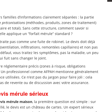
s familles d’informations clairement séparées : la partie
ie
préconisations
(méthodes, produits, zones de traitement)
taire et total). Sans cette structure, comment savoir si
 elle applique un “forfait mérule” standard ?
traite pas comme une fuite de robinet. Le devis doit déjà
(ventilation, infiltrations, remontées capillaires) et non pas
À défaut, vous traitez les symptômes, pas la maladie, un peu
i fuit sans changer le joint.
re réglementaire précis (zones à risque, obligations
iés). Un professionnel comme AFPAH mentionne généralement
 utilisées. Ce n’est pas du jargon pour faire joli : cela
cas de revente ou de discussion avec votre assurance.
devis mérule sérieux
evis mérule maison
, la première question est simple : sur
illé, le devis est un château de cartes. Un expert sérieux